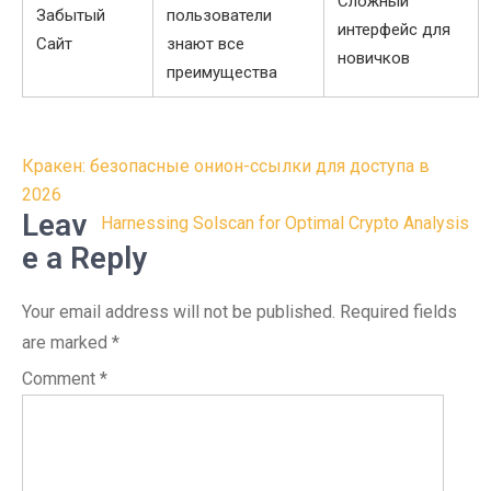
Сложный
Забытый
пользователи
интерфейс для
Сайт
знают все
новичков
преимущества
Post
Кракен: безопасные онион-ссылки для доступа в
navigation
2026
Leav
Harnessing Solscan for Optimal Crypto Analysis
e a Reply
Your email address will not be published.
Required fields
are marked
*
Comment
*