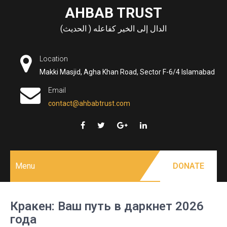
Skip
AHBAB TRUST
to
الدال إلى الخير كفاعله ( الحديث)
content
Location
Makki Masjid, Agha Khan Road, Sector F-6/4 Islamabad
Email
contact@ahbabtrust.com
Menu
DONATE
Кракен: Ваш путь в даркнет 2026
года