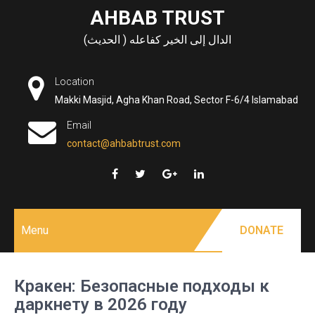
Skip
AHBAB TRUST
to
الدال إلى الخير كفاعله ( الحديث)
content
Location
Makki Masjid, Agha Khan Road, Sector F-6/4 Islamabad
Email
contact@ahbabtrust.com
Menu
DONATE
Кракен: Безопасные подходы к
даркнету в 2026 году