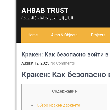
Skip
AHBAB TRUST
to
content
الدال إلى الخير كفاعله ( الحديث)
Home
Aims & Objects
Projects
Кракен: Как безопасно войти в
August 12, 2025
No Comments
Кракен: Как безопасно 
Содержание
Обзор кракен даркнета