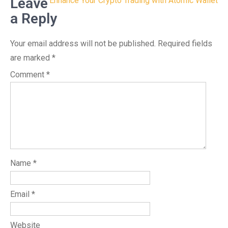
navigation
Leave
Enhance Your Crypto Trading with Atomic Wallet
a Reply
Your email address will not be published.
Required fields
are marked
*
Comment
*
Name
*
Email
*
Website