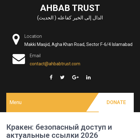
Skip
AHBAB TRUST
to
الدال إلى الخير كفاعله ( الحديث)
content
Location
Makki Masjid, Agha Khan Road, Sector F-6/4 Islamabad
Email
contact@ahbabtrust.com
Menu
DONATE
Кракен: безопасный доступ и
актуальные ссылки 2026