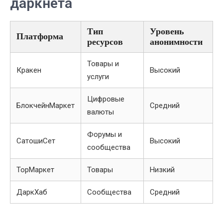
даркнета
Тип
Уровень
Платформа
ресурсов
анонимности
Товары и
Кракен
Высокий
услуги
Цифровые
БлокчейнМаркет
Средний
валюты
Форумы и
СатошиСет
Высокий
сообщества
ТорМаркет
Товары
Низкий
ДаркХаб
Сообщества
Средний