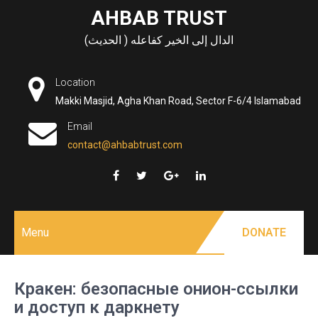
Skip
AHBAB TRUST
to
الدال إلى الخير كفاعله ( الحديث)
content
Location
Makki Masjid, Agha Khan Road, Sector F-6/4 Islamabad
Email
contact@ahbabtrust.com
Menu
DONATE
Кракен: безопасные онион-ссылки
и доступ к даркнету