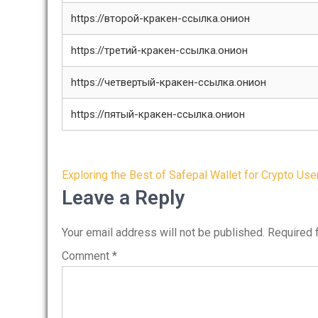
https://второй-кракен-ссылка.онион
https://третий-кракен-ссылка.онион
https://четвертый-кракен-ссылка.онион
https://пятый-кракен-ссылка.онион
Post
Exploring the Best of Safepal Wallet for Crypto Use
navigation
Leave a Reply
Your email address will not be published.
Required 
Comment
*