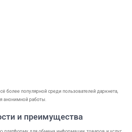
сё более популярной среди пользователей даркнета,
я анонимной работы.
ости и преимущества
ю платформу для обмена информации, товаров и услуг,