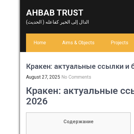
Skip
AHBAB TRUST
to
content
الدال إلى الخير كفاعله ( الحديث)
Home
Aims & Objects
Projects
Кракен: актуальные ссылки и 
August 27, 2025
No Comments
Кракен: актуальные сс
2026
Содержание