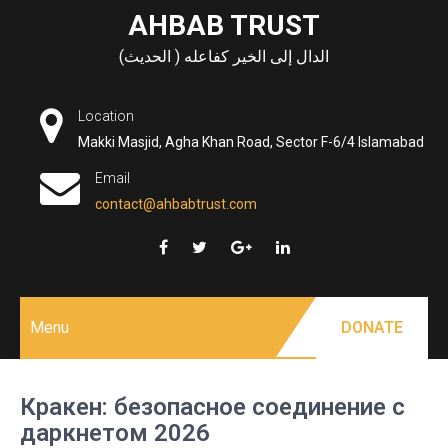
Skip
AHBAB TRUST
to
الدال إلى الخير كفاعله ( الحديث)
content
Location
Makki Masjid, Agha Khan Road, Sector F-6/4 Islamabad
Email
contact@ahbabtrust.com
Menu
DONATE
Кракен: безопасное соединение с
даркнетом 2026