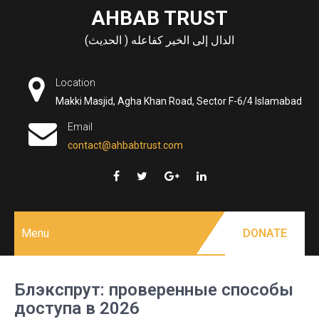
Skip
AHBAB TRUST
to
الدال إلى الخير كفاعله ( الحديث)
content
Location
Makki Masjid, Agha Khan Road, Sector F-6/4 Islamabad
Email
contact@ahbabtrust.com
Menu
DONATE
Блэкспрут: проверенные способы
доступа в 2026