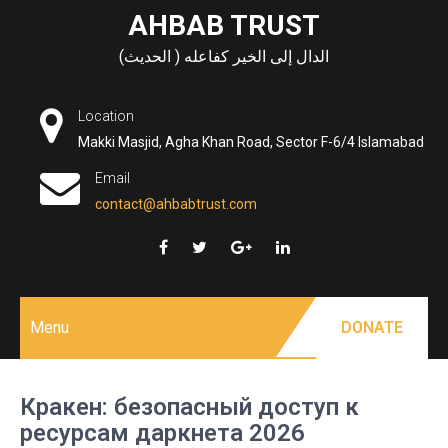
Skip
AHBAB TRUST
to
الدال إلى الخير كفاعله ( الحديث)
content
Location
Makki Masjid, Agha Khan Road, Sector F-6/4 Islamabad
Email
contact@ahbabtrust.com
Menu
DONATE
Кракен: безопасный доступ к
ресурсам даркнета 2026