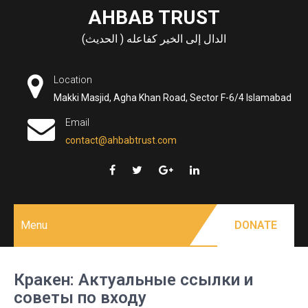
Skip
AHBAB TRUST
to
الدال إلى الخير كفاعله ( الحديث)
content
Location
Makki Masjid, Agha Khan Road, Sector F-6/4 Islamabad
Email
contact@ahbabtrust.com
Menu
DONATE
Кракен: Актуальные ссылки и
советы по входу