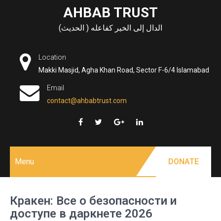
Skip
AHBAB TRUST
to
الدال إلى الخير كفاعله ( الحديث)
content
Location
Makki Masjid, Agha Khan Road, Sector F-6/4 Islamabad
Email
contact@ahbabtrust.com
Menu
DONATE
Кракен: Все о безопасности и
доступе в даркнете 2026