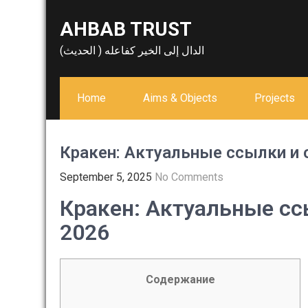
Skip
AHBAB TRUST
to
content
الدال إلى الخير كفاعله ( الحديث)
Home
Aims & Objects
Projects
Кракен: Актуальные ссылки и 
September 5, 2025
No Comments
Кракен: Актуальные сс
2026
Содержание