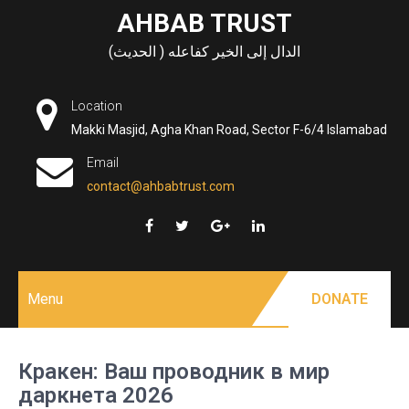
Skip
AHBAB TRUST
to
الدال إلى الخير كفاعله ( الحديث)
content
Location
Makki Masjid, Agha Khan Road, Sector F-6/4 Islamabad
Email
contact@ahbabtrust.com
Menu
DONATE
Кракен: Ваш проводник в мир
даркнета 2026