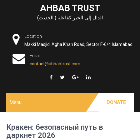
Skip
AHBAB TRUST
to
الدال إلى الخير كفاعله ( الحديث)
content
Location
Makki Masjid, Agha Khan Road, Sector F-6/4 Islamabad
Email
contact@ahbabtrust.com
Menu
DONATE
Кракен: безопасный путь в
даркнет 2026