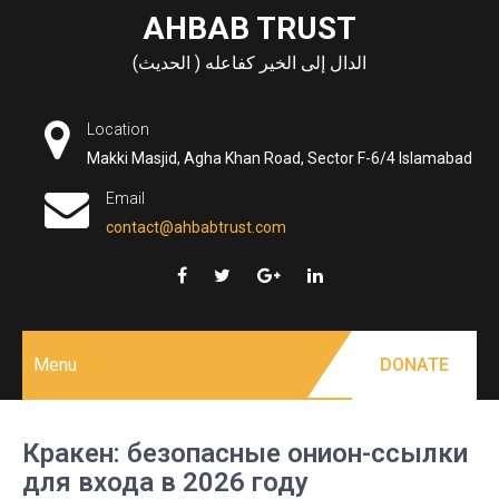
Skip
AHBAB TRUST
to
الدال إلى الخير كفاعله ( الحديث)
content
Location
Makki Masjid, Agha Khan Road, Sector F-6/4 Islamabad
Email
contact@ahbabtrust.com
Menu
DONATE
Кракен: безопасные онион-ссылки
для входа в 2026 году