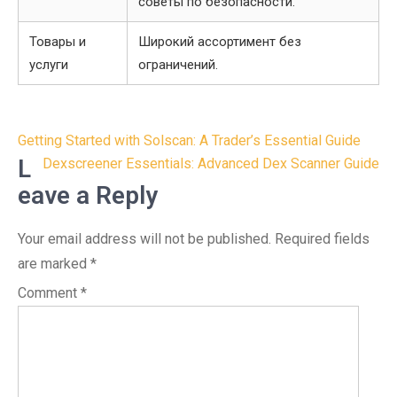
советы по безопасности.
Товары и
Широкий ассортимент без
услуги
ограничений.
Post
Getting Started with Solscan: A Trader’s Essential Guide
navigation
L
Dexscreener Essentials: Advanced Dex Scanner Guide
eave a Reply
Your email address will not be published.
Required fields
are marked
*
Comment
*