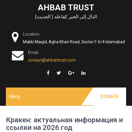
Skip
AHBAB TRUST
to
الدال إلى الخير كفاعله ( الحديث)
content
Location
Makki Masjid, Agha Khan Road, Sector F-6/4 Islamabad
Email
contact@ahbabtrust.com
Menu
DONATE
Кракен: актуальная информация и
ссылки на 2026 год