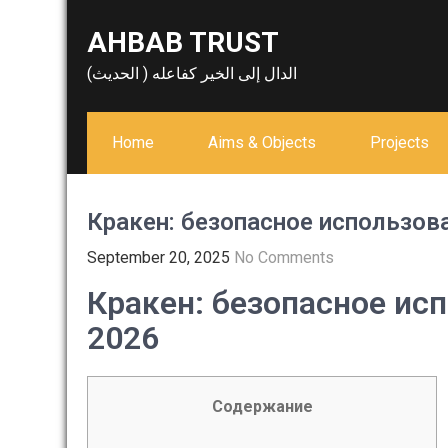
Skip
AHBAB TRUST
to
content
الدال إلى الخير كفاعله ( الحديث)
Home
Aims & Objects
Projects
Кракен: безопасное использов
September 20, 2025
No Comments
Кракен: безопасное ис
2026
Содержание