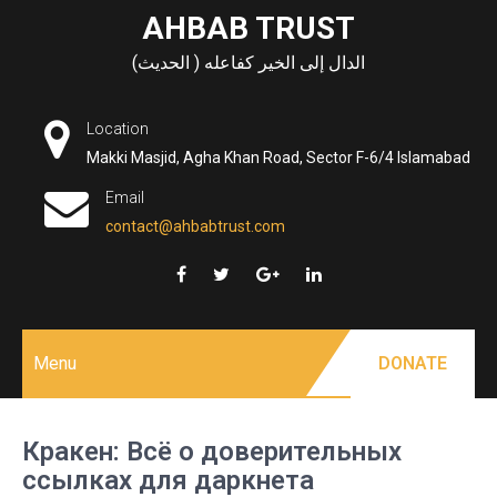
Skip
AHBAB TRUST
to
الدال إلى الخير كفاعله ( الحديث)
content
Location
Makki Masjid, Agha Khan Road, Sector F-6/4 Islamabad
Email
contact@ahbabtrust.com
Menu
DONATE
Кракен: Всё о доверительных
ссылках для даркнета