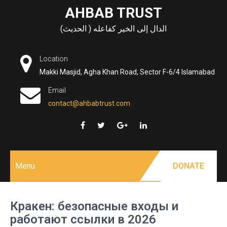
Skip
AHBAB TRUST
to
الدال إلى الخير كفاعله ( الحديث)
content
Location
Makki Masjid, Agha Khan Road, Sector F-6/4 Islamabad
Email
contact@ahbabtrust.com
Menu
DONATE
Кракен: безопасные входы и
работают ссылки в 2026