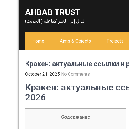
Skip
AHBAB TRUST
to
content
الدال إلى الخير كفاعله ( الحديث)
Home
Aims & Objects
Projects
Кракен: актуальные ссылки и 
October 21, 2025
No Comments
Кракен: актуальные сс
2026
Содержание