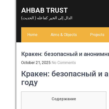
Skip
AHBAB TRUST
to
content
الدال إلى الخير كفاعله ( الحديث)
Home
Aims & Objects
Projects
Кракен: безопасный и анонимн
October 21, 2025
No Comments
Кракен: безопасный и 
году
Содержание