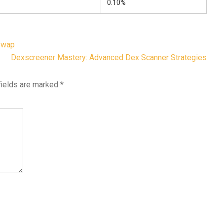
0.10%
 Swap
Dexscreener Mastery: Advanced Dex Scanner Strategies
fields are marked
*