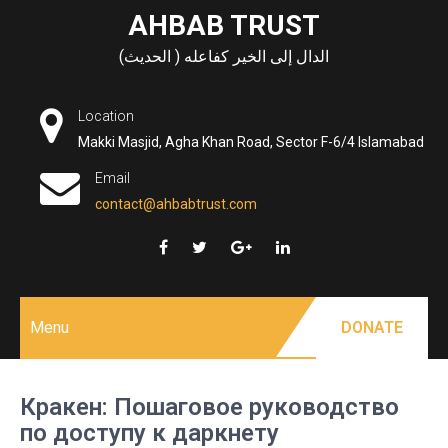
Skip
AHBAB TRUST
to
الدال إلى الخير كفاعله ( الحديث)
content
Location
Makki Masjid, Agha Khan Road, Sector F-6/4 Islamabad
Email
contact@ahbabtrust.com
Menu
DONATE
Кракен: Пошаговое руководство
по доступу к даркнету