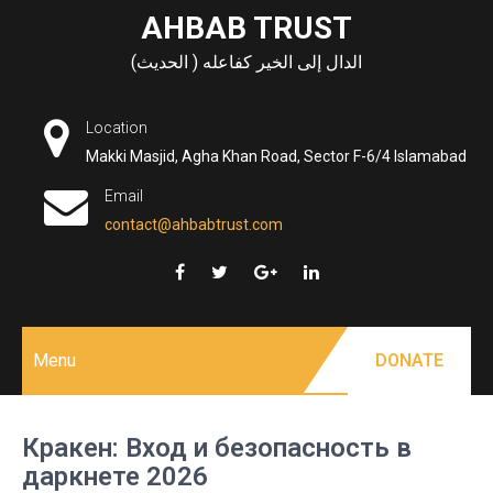
Skip
AHBAB TRUST
to
الدال إلى الخير كفاعله ( الحديث)
content
Location
Makki Masjid, Agha Khan Road, Sector F-6/4 Islamabad
Email
contact@ahbabtrust.com
Menu
DONATE
Кракен: Вход и безопасность в
даркнете 2026