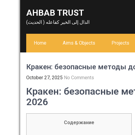
Skip
AHBAB TRUST
to
content
الدال إلى الخير كفاعله ( الحديث)
Home
Aims & Objects
Projects
Кракен: безопасные методы до
October 27, 2025
No Comments
Кракен: безопасные ме
2026
Содержание