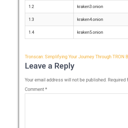
1.2
kraken3.onion
1.3
kraken4.onion
1.4
kraken5.onion
Post
Tronscan: Simplifying Your Journey Through TRON B
navigation
Leave a Reply
Your email address will not be published.
Required 
Comment
*