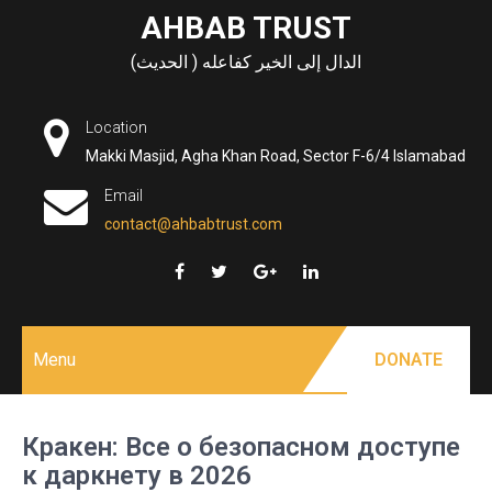
Skip
AHBAB TRUST
to
الدال إلى الخير كفاعله ( الحديث)
content
Location
Makki Masjid, Agha Khan Road, Sector F-6/4 Islamabad
Email
contact@ahbabtrust.com
Menu
DONATE
Кракен: Все о безопасном доступе
к даркнету в 2026