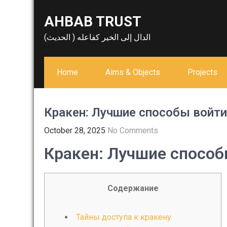
Skip
AHBAB TRUST
to
content
الدال إلى الخير كفاعله ( الحديث)
Home
Aims & Objects
Projects
Кракен: Лучшие способы войти
October 28, 2025
No Comments
Кракен: Лучшие способ
Содержание
Тайны доступа к кракену