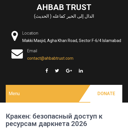
Skip
AHBAB TRUST
to
الدال إلى الخير كفاعله ( الحديث)
content
Location
Makki Masjid, Agha Khan Road, Sector F-6/4 Islamabad
Email
contact@ahbabtrust.com
Menu
DONATE
Кракен: безопасный доступ к
ресурсам даркнета 2026