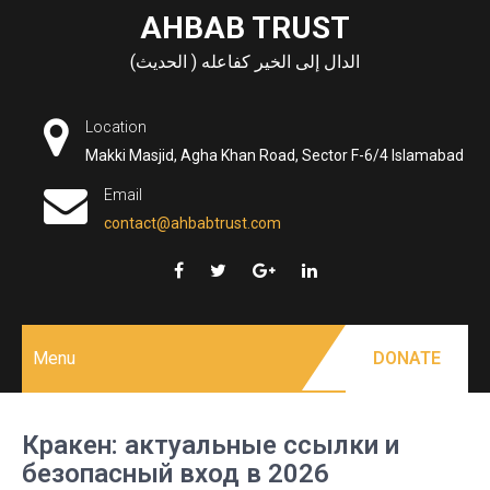
Skip
AHBAB TRUST
to
الدال إلى الخير كفاعله ( الحديث)
content
Location
Makki Masjid, Agha Khan Road, Sector F-6/4 Islamabad
Email
contact@ahbabtrust.com
Menu
DONATE
Кракен: актуальные ссылки и
безопасный вход в 2026