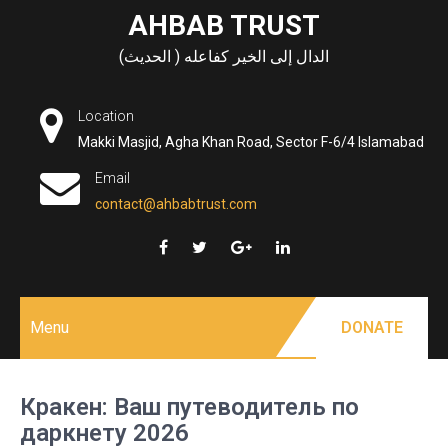
Skip
AHBAB TRUST
to
الدال إلى الخير كفاعله ( الحديث)
content
Location
Makki Masjid, Agha Khan Road, Sector F-6/4 Islamabad
Email
contact@ahbabtrust.com
Menu
DONATE
Кракен: Ваш путеводитель по
даркнету 2026