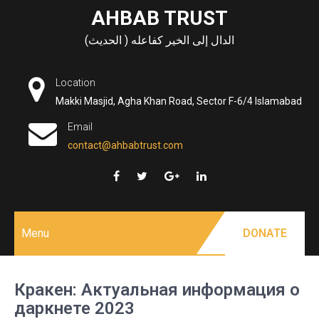
Skip
AHBAB TRUST
to
الدال إلى الخير كفاعله ( الحديث)
content
Location
Makki Masjid, Agha Khan Road, Sector F-6/4 Islamabad
Email
contact@ahbabtrust.com
Menu
DONATE
Кракен: Актуальная информация о
даркнете 2023