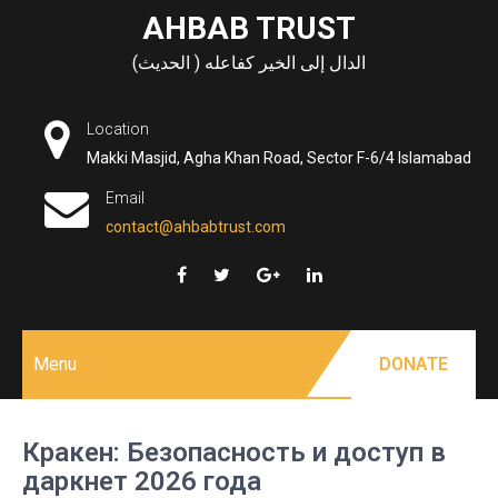
Skip
AHBAB TRUST
to
الدال إلى الخير كفاعله ( الحديث)
content
Location
Makki Masjid, Agha Khan Road, Sector F-6/4 Islamabad
Email
contact@ahbabtrust.com
Menu
DONATE
Кракен: Безопасность и доступ в
даркнет 2026 года