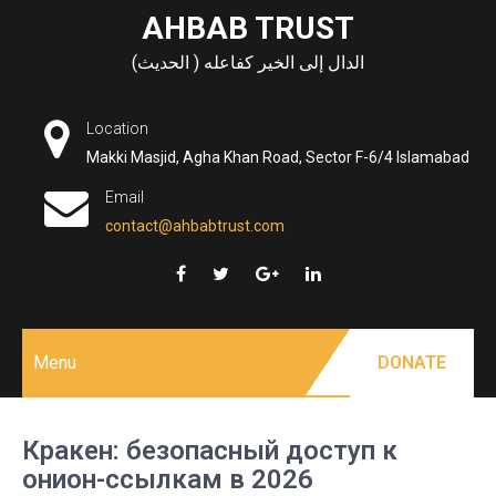
Skip
AHBAB TRUST
to
الدال إلى الخير كفاعله ( الحديث)
content
Location
Makki Masjid, Agha Khan Road, Sector F-6/4 Islamabad
Email
contact@ahbabtrust.com
Menu
DONATE
Кракен: безопасный доступ к
онион-ссылкам в 2026