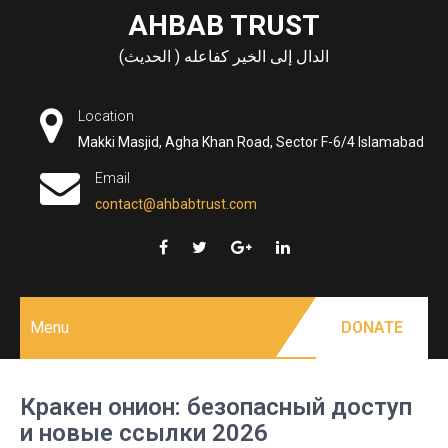
Skip
AHBAB TRUST
to
الدال إلى الخير كفاعله ( الحديث)
content
Location
Makki Masjid, Agha Khan Road, Sector F-6/4 Islamabad
Email
contact@ahbabtrust.com
Menu
DONATE
Кракен онион: безопасный доступ
и новые ссылки 2026