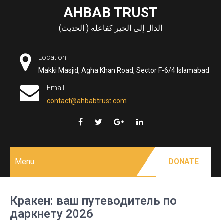
Skip
AHBAB TRUST
to
الدال إلى الخير كفاعله ( الحديث)
content
Location
Makki Masjid, Agha Khan Road, Sector F-6/4 Islamabad
Email
contact@ahbabtrust.com
Menu
DONATE
Кракен: ваш путеводитель по
даркнету 2026