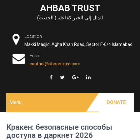
Skip
AHBAB TRUST
to
الدال إلى الخير كفاعله ( الحديث)
content
Location
Makki Masjid, Agha Khan Road, Sector F-6/4 Islamabad
Email
contact@ahbabtrust.com
Menu
DONATE
Кракен: безопасные способы
доступа в даркнет 2026