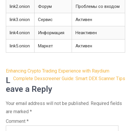
link2.onion
Форум
Проблемы со входом
link3.onion
Сервис
Активен
link4.onion
Информация
Неактивен
link5.onion
Маркет
Активен
Post
Enhancing Crypto Trading Experience with Raydium
navigation
L
Complete Dexscreener Guide: Smart DEX Scanner Tips
eave a Reply
Your email address will not be published.
Required fields
are marked
*
Comment
*