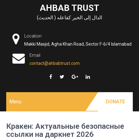
Skip
AHBAB TRUST
to
الدال إلى الخير كفاعله ( الحديث)
content
Location
Makki Masjid, Agha Khan Road, Sector F-6/4 Islamabad
Email
contact@ahbabtrust.com
Menu
DONATE
Кракен: Актуальные безопасные
ссылки на даркнет 2026