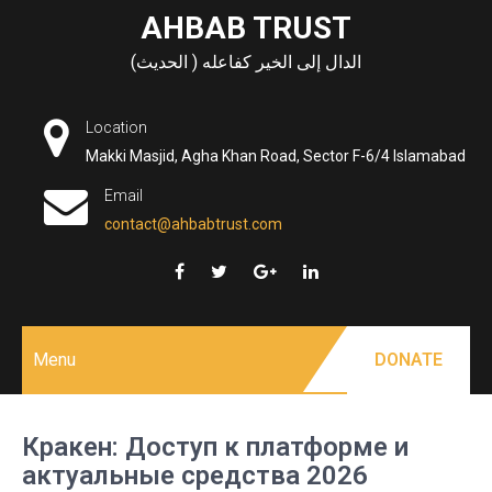
Skip
AHBAB TRUST
to
الدال إلى الخير كفاعله ( الحديث)
content
Location
Makki Masjid, Agha Khan Road, Sector F-6/4 Islamabad
Email
contact@ahbabtrust.com
Menu
DONATE
Кракен: Доступ к платформе и
актуальные средства 2026