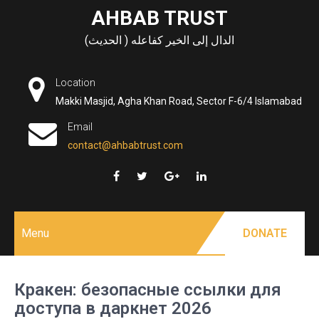
Skip
AHBAB TRUST
to
الدال إلى الخير كفاعله ( الحديث)
content
Location
Makki Masjid, Agha Khan Road, Sector F-6/4 Islamabad
Email
contact@ahbabtrust.com
Menu
DONATE
Кракен: безопасные ссылки для
доступа в даркнет 2026