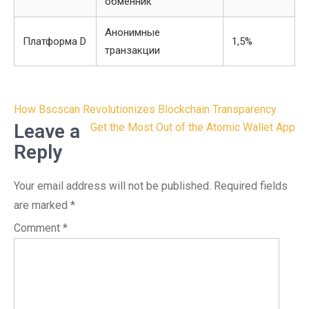
обменник
Анонимные
Платформа D
1,5%
транзакции
Post
How Bscscan Revolutionizes Blockchain Transparency
navigation
Leave a
Get the Most Out of the Atomic Wallet App
Reply
Your email address will not be published.
Required fields
are marked
*
Comment
*