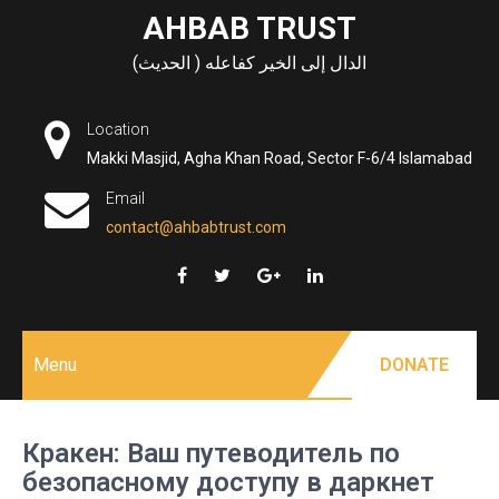
Skip
AHBAB TRUST
to
الدال إلى الخير كفاعله ( الحديث)
content
Location
Makki Masjid, Agha Khan Road, Sector F-6/4 Islamabad
Email
contact@ahbabtrust.com
Menu
DONATE
Кракен: Ваш путеводитель по
безопасному доступу в даркнет