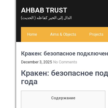
Skip
AHBAB TRUST
to
content
الدال إلى الخير كفاعله ( الحديث)
Home
Aims & Objects
Projects
Кракен: безопасное подключен
December 3, 2025
No Comments
Кракен: безопасное по
года
Содержание