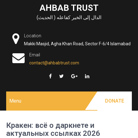
Skip
AHBAB TRUST
to
الدال إلى الخير كفاعله ( الحديث)
content
Location
Makki Masjid, Agha Khan Road, Sector F-6/4 Islamabad
Email
contact@ahbabtrust.com
Menu
DONATE
Кракен: всё о даркнете и
актуальных ссылках 2026