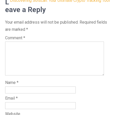
navigation
L
Discovering Solscan: Your Ultimate Crypto Tracking Tool
eave a Reply
Your email address will not be published.
Required fields
are marked
*
Comment
*
Name
*
Email
*
Website