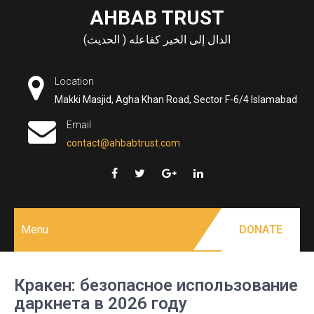
Skip
AHBAB TRUST
to
الدال إلى الخير كفاعله ( الحديث)
content
Location
Makki Masjid, Agha Khan Road, Sector F-6/4 Islamabad
Email
contact@ahbabtrust.com
Menu
DONATE
Кракен: безопасное использование
даркнета в 2026 году