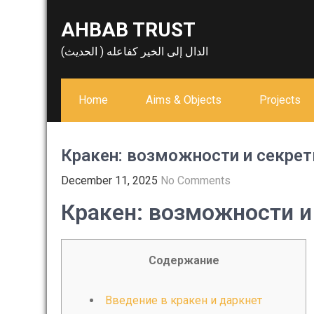
Skip
AHBAB TRUST
to
content
الدال إلى الخير كفاعله ( الحديث)
Home
Aims & Objects
Projects
Кракен: возможности и секрет
December 11, 2025
No Comments
Кракен: возможности и
Содержание
Введение в кракен и даркнет