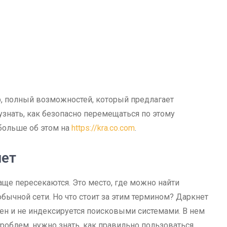
р, полный возможностей, который предлагает
 узнать, как безопасно перемещаться по этому
 больше об этом на
https://kra.co.com
.
нет
чаще пересекаются. Это место, где можно найти
бычной сети. Но что стоит за этим термином? Даркнет
ичен и не индексируется поисковыми системами. В нем
роблем, нужно знать, как правильно пользоваться