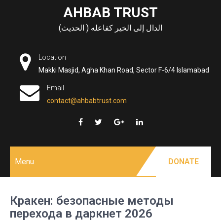
Skip
AHBAB TRUST
to
الدال إلى الخير كفاعله ( الحديث)
content
Location
Makki Masjid, Agha Khan Road, Sector F-6/4 Islamabad
Email
contact@ahbabtrust.com
Menu
DONATE
Кракен: безопасные методы
перехода в даркнет 2026