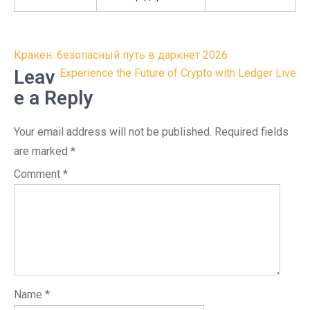
Post
Кракен: безопасный путь в даркнет 2026
navigation
Leav
Experience the Future of Crypto with Ledger Live
e a Reply
Your email address will not be published.
Required fields
are marked
*
Comment
*
Name
*