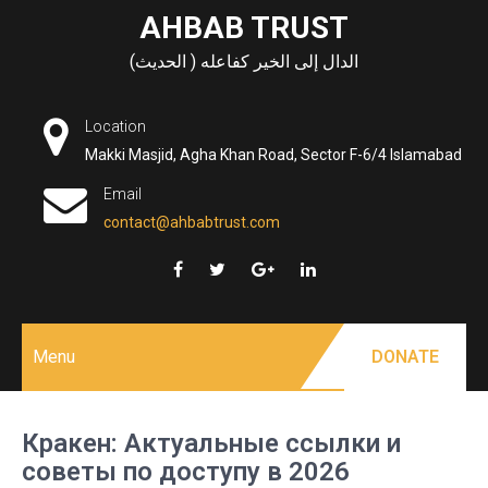
Skip
AHBAB TRUST
to
الدال إلى الخير كفاعله ( الحديث)
content
Location
Makki Masjid, Agha Khan Road, Sector F-6/4 Islamabad
Email
contact@ahbabtrust.com
Menu
DONATE
Кракен: Актуальные ссылки и
советы по доступу в 2026