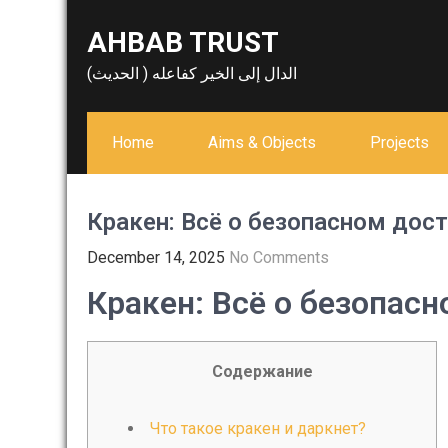
Skip
AHBAB TRUST
to
content
الدال إلى الخير كفاعله ( الحديث)
Home
Aims & Objects
Projects
Кракен: Всё о безопасном дост
December 14, 2025
No Comments
Кракен: Всё о безопасн
Содержание
Что такое кракен и даркнет?