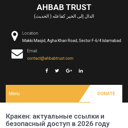
Skip
AHBAB TRUST
to
الدال إلى الخير كفاعله ( الحديث)
content
Location
Makki Masjid, Agha Khan Road, Sector F-6/4 Islamabad
Email
contact@ahbabtrust.com
Menu
DONATE
Кракен: актуальные ссылки и
безопасный доступ в 2026 году