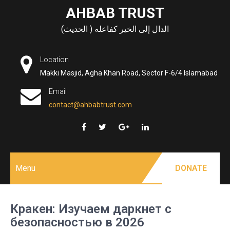
Skip
AHBAB TRUST
to
الدال إلى الخير كفاعله ( الحديث)
content
Location
Makki Masjid, Agha Khan Road, Sector F-6/4 Islamabad
Email
contact@ahbabtrust.com
Menu
DONATE
Кракен: Изучаем даркнет с
безопасностью в 2026