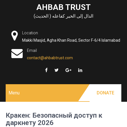
Skip
AHBAB TRUST
to
الدال إلى الخير كفاعله ( الحديث)
content
Location
Makki Masjid, Agha Khan Road, Sector F-6/4 Islamabad
Email
contact@ahbabtrust.com
Menu
DONATE
Кракен: Безопасный доступ к
даркнету 2026